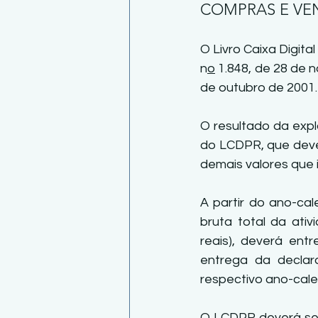
COMPRAS E VE
O Livro Caixa Digita
n
o
 1.848, de 28 de 
de outubro de 2001.
O resultado da expl
do LCDPR, que dever
demais valores que 
A partir do ano-cal
bruta total da ativ
reais), deverá ent
entrega da declar
respectivo ano-cale
O LCDPR deverá ser a