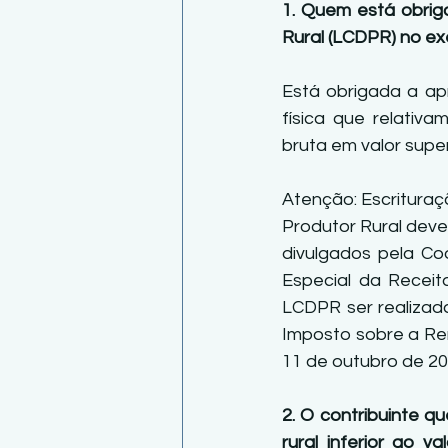
1. Quem está obriga
Rural (LCDPR) no exe
Está obrigada a apr
física que relativa
bruta em valor superi
Atenção: Escrituraç
Produtor Rural deve
divulgados pela Co
Especial da Receita
LCDPR ser realizada
Imposto sobre a Ren
11 de outubro de 201
2. O contribuinte qu
rural inferior ao v