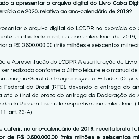
do a apresentar o arquivo digital do Livro Caixa Digit
rcício de 2020, relativo ao ano-calendário de 2019? 
esentar o arquivo digital do LCDPR no exercício de 
mente à atividade rural, no ano-calendário de 2019, 
or a R$ 3.600.000,00 (três milhões e seiscentos mil reais
ão e Apresentação do LCDPR A escrituração do Livro Ca
 ser realizada conforme o último leiaute e o manual de
ordenação-Geral de Programação e Estudos (Copes) 
 Federal do Brasil (RFB), devendo a entrega do arqu
 até o final do prazo de entrega da Declaração de A
da da Pessoa Física do respectivo ano-calendário. (IN
1, art. 23-A) 
e auferir, no ano-calendário de 2019, receita bruta tot
alor de R$ 3.600.000,00 (três milhões e seiscentos mil