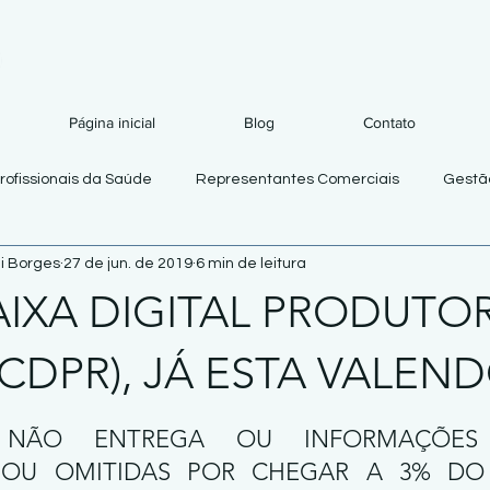
Página inicial
Blog
Contato
rofissionais da Saúde
Representantes Comerciais
Gestão
i Borges
27 de jun. de 2019
6 min de leitura
AIXA DIGITAL PRODUTO
LCDPR), JÁ ESTA VALEN
de 5 estrelas.
NÃO ENTREGA OU INFORMAÇÕES I
 OU OMITIDAS POR CHEGAR A 3% DO 