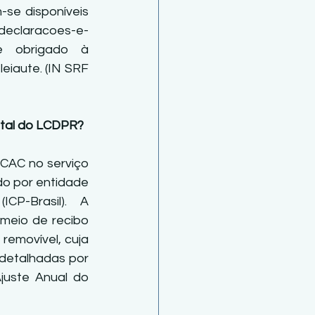
se disponíveis 
declaracoes-e-
nte obrigado à 
iaute. (IN SRF 
ital do LCDPR? 
CAC no serviço 
do por entidade 
CP-Brasil). A 
meio de recibo 
emovível, cuja 
detalhadas por 
uste Anual do 