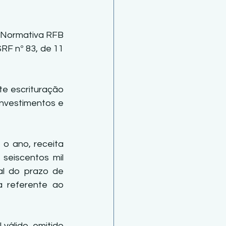
o Normativa RFB 
RF nº 83, de 11 
e escrituração 
nvestimentos e 
 o ano, receita 
 seiscentos mil 
al do prazo de 
 referente ao 
válido, emitido 