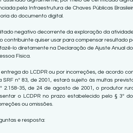
iada pela Infraestrutura de Chaves Públicas Brasileira 
toria do documento digital. 
tado negativo decorrente da exploração da atividade 
 o contribuinte quiser usar para compensar resultado po
 fazê-lo diretamente na Declaração de Ajuste Anual d
ssoa Física. 
 entrega do LCDPR ou por incorreções, de acordo com 
 SRF nº 83, de 2001, estará sujeito às multas prevista
º 2.158-35, de 24 de agosto de 2001, o produtor rural
sentar o LCDPR no prazo estabelecido pelo § 3º do 
orreções ou omissões.
guntas e resposta: