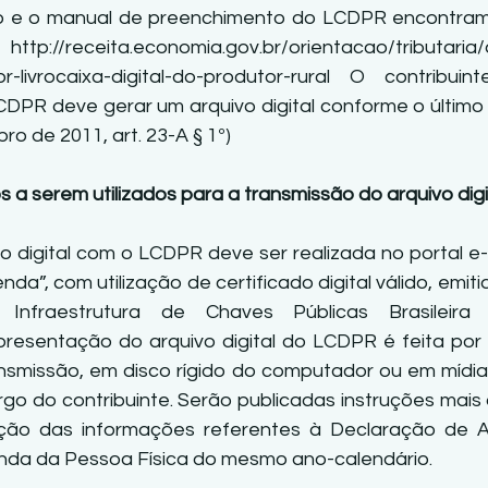
vo e o manual de preenchimento do LCDPR encontram-
//receita.economia.gov.br/orientacao/tributaria/
pr-livrocaixa-digital-do-produtor-rural O contribui
PR deve gerar um arquivo digital conforme o último le
ro de 2011, art. 23-A § 1º) 
s a serem utilizados para a transmissão do arquivo dig
o digital com o LCDPR deve ser realizada no portal e-
a”, com utilização de certificado digital válido, emiti
Infraestrutura de Chaves Públicas Brasileira (I
esentação do arquivo digital do LCDPR é feita por 
smissão, em disco rígido do computador ou em mídia r
rgo do contribuinte. Serão publicadas instruções mais 
ção das informações referentes à Declaração de Aj
nda da Pessoa Física do mesmo ano-calendário.