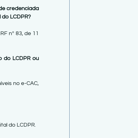
dade credenciada 
al do LCDPR? 
RF nº 83, de 11 
io do LCDPR ou 
íveis no e-CAC, 
gital do LCDPR. 