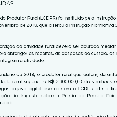
NDAS.
l do Produtor Rural (LCDPR) foi instituído pela Instruçã
novembro de 2018, que alterou a Instrução Normativa S
oração da atividade rural deverá ser apurado mediant
á abranger as receitas, as despesas de custeio, os i
integram a atividade.
endário de 2019, o produtor rural que auferir, durante
idade rural superior a R$ 3.600.000,00 (três milhões e
regar arquivo digital que contém o LCDPR até o fin
ação do Imposto sobre a Renda da Pessoa Física
ndário.
ssinado digitalmente, por meio de certificado digital 