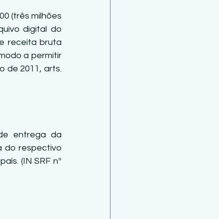
0 (três milhões 
ivo digital do 
 receita bruta 
odo a permitir 
 de 2011, arts. 
de entrega da 
 do respectivo 
aís. (IN SRF nº 