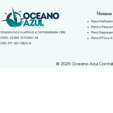
Nossos 
Para Profissio
Para o Pequen
Oceano Azul Auditoria e Contabilidade Ltda
Para Represen
CNPJ: 25.094.197/0001-04
Para RTVs e A
CRC-MT: 001156/O-6
© 2025 Oceano Azul Contabi