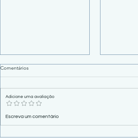
Comentários
Adicione uma avaliação
Cosit 61/2026 reforma
Leão da Rec
Escreva um comentário
aluguel: Recebeu dinheiro do
continua do
inquilino? Cuidado!
agosto.