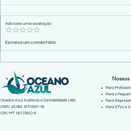
Adicione uma avaliação
Cosit 61/2026 reforma
Leão da Rec
Escreva um comentário
aluguel: Recebeu dinheiro do
continua do
inquilino? Cuidado!
agosto.
Nossos 
Para Profissio
Para o Pequen
Oceano Azul Auditoria e Contabilidade Ltda
Para Represen
CNPJ: 25.094.197/0001-04
Para RTVs e A
CRC-MT: 001156/O-6