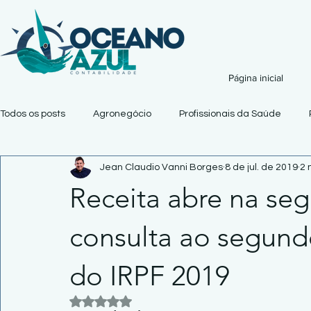
Página inicial
Todos os posts
Agronegócio
Profissionais da Saúde
Jean Claudio Vanni Borges
8 de jul. de 2019
2 
Receita abre na seg
consulta ao segundo
do IRPF 2019
Avaliado com NaN de 5 estrelas.