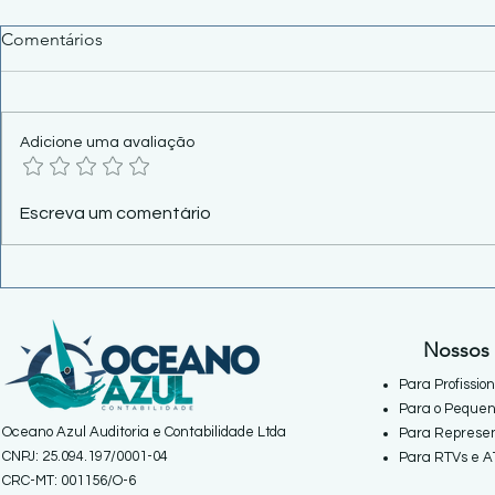
Comentários
Adicione uma avaliação
Cosit 61/2026 reforma
Leão da Rec
Escreva um comentário
aluguel: Recebeu dinheiro do
continua do
inquilino? Cuidado!
agosto.
Nossos 
Para Profissio
Para o Pequen
Oceano Azul Auditoria e Contabilidade Ltda
Para Represen
CNPJ: 25.094.197/0001-04
Para RTVs e A
CRC-MT: 001156/O-6