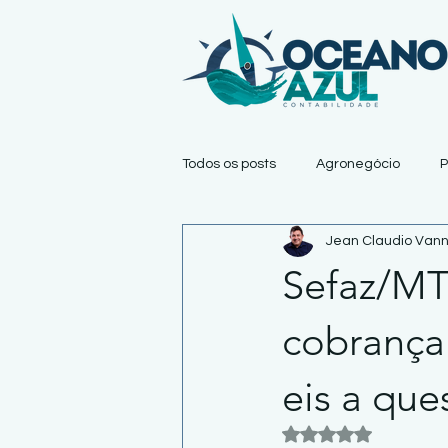
Todos os posts
Agronegócio
P
Jean Claudio Vann
Sefaz/MT
cobrança
eis a que
Avaliado com NaN 