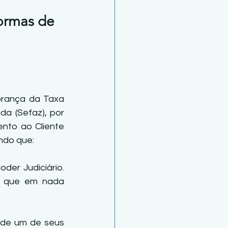
ormas de 
rança da Taxa 
a (Sefaz), por 
nto ao Cliente 
endo que:
der Judiciário. 
, que em nada 
 de um de seus 