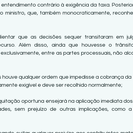
u entendimento contrário à exigência da taxa. Posterio
tro ministro, que, também monocraticamente, reconhe
lientar que as decisões sequer transitaram em jul
ecurso. Além disso, ainda que houvesse o trânsito
, exclusivamente, entre as partes processuais, não alc
s houve qualquer ordem que impedisse a cobrança da 
namente exigível e deve ser recolhido normalmente;
 quitação oportuna ensejará na aplicação imediata dos 
dades, sem prejuízo de outras implicações, como a