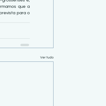
o-grossenses e, 
formamos que a 
revista para o 
Ver tudo