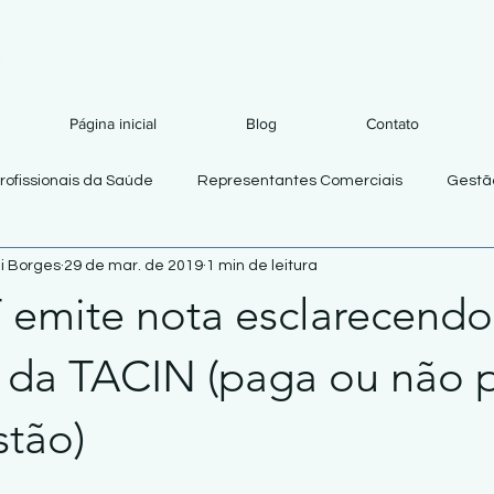
Página inicial
Blog
Contato
rofissionais da Saúde
Representantes Comerciais
Gestão
i Borges
29 de mar. de 2019
1 min de leitura
 emite nota esclarecendo
 da TACIN (paga ou não p
stão)
de 5 estrelas.