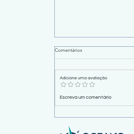
Comentários
Adicione uma avaliação
Cosit 61/2026 reforma
Escreva um comentário
aluguel: Recebeu dinheiro do
inquilino? Cuidado!