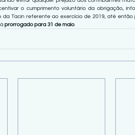
visando evitar qualquer prejuízo aos contribuintes mat
centivar o cumprimento voluntário da obrigação, in
da Tacin referente ao exercício de 2019, até então p
á 
prorrogado para 31 de maio
.