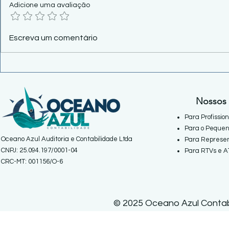
Adicione uma avaliação
Cosit 61/2026 reforma
Leão da Rec
Escreva um comentário
aluguel: Recebeu dinheiro do
continua do
inquilino? Cuidado!
agosto.
Nossos 
Para Profissio
Para o Pequen
Oceano Azul Auditoria e Contabilidade Ltda
Para Represen
CNPJ: 25.094.197/0001-04
Para RTVs e A
CRC-MT: 001156/O-6
© 2025 Oceano Azul Contabi